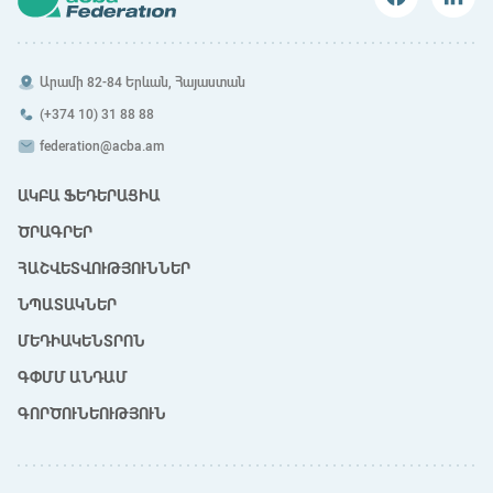
Արամի 82-84 Երևան, Հայաստան
(+374 10) 31 88 88
federation@acba.am
ԱԿԲԱ ՖԵԴԵՐԱՑԻԱ
ԾՐԱԳՐԵՐ
ՀԱՇՎԵՏՎՈՒԹՅՈՒՆՆԵՐ
ՆՊԱՏԱԿՆԵՐ
ՄԵԴԻԱԿԵՆՏՐՈՆ
ԳՓՄՄ ԱՆԴԱՄ
ԳՈՐԾՈՒՆԵՈՒԹՅՈՒՆ