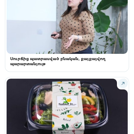
Սուրճից պատրասված բնական, քայքայվող
պարարտանյութ