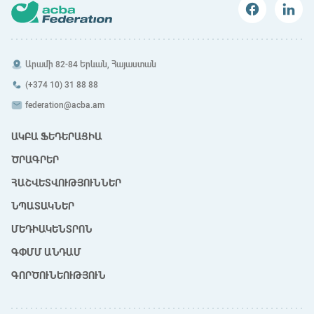
Արամի 82-84 Երևան, Հայաստան
(+374 10) 31 88 88
federation@acba.am
ԱԿԲԱ ՖԵԴԵՐԱՑԻԱ
ԾՐԱԳՐԵՐ
ՀԱՇՎԵՏՎՈՒԹՅՈՒՆՆԵՐ
ՆՊԱՏԱԿՆԵՐ
ՄԵԴԻԱԿԵՆՏՐՈՆ
ԳՓՄՄ ԱՆԴԱՄ
ԳՈՐԾՈՒՆԵՈՒԹՅՈՒՆ