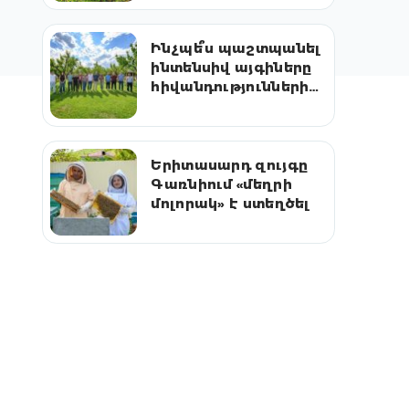
արդյունքները
Ինչպե՞ս պաշտպանել
ինտենսիվ այգիները
հիվանդություններից
և վնասատուներից
Երիտասարդ զույգը
Գառնիում «մեղրի
մոլորակ» է ստեղծել