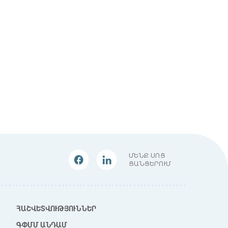
ՄԵՆՔ ՍՈՑ
ՑԱՆՑԵՐՈՒՄ
ՀԱՇՎԵՏՎՈՒԹՅՈՒՆՆԵՐ
ԳՓՄՄ ԱՆԴԱՄ