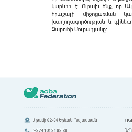
կարևոր
է։
Ուրախ
ենք
,
որ
Ակ
հրաշալի
միջոցառման
կա
խաղողագործության
և
գինեգ
Զարուհի
Մուրադյանը։
Արամի 82-84 Երևան, Հայաստան
ԱԿ
ՆՊ
(+374 10) 31 88 88