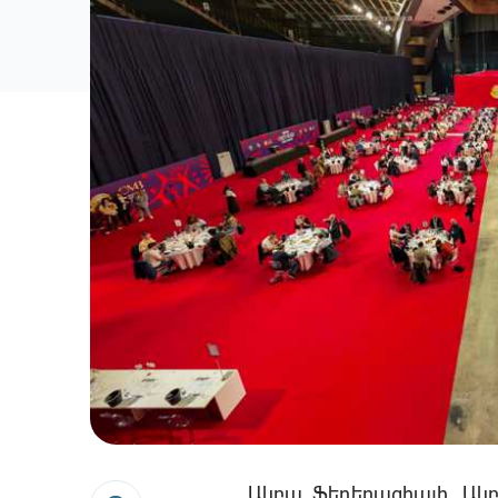
Ակբա Ֆեդերացիայի, Ակ