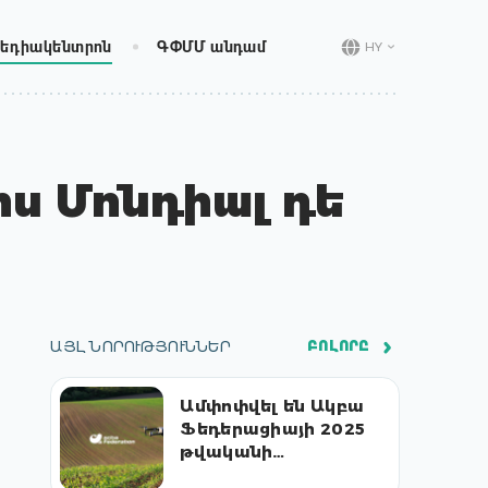
եդիակենտրոն
ԳՓՄՄ անդամ
HY
րս Մոնդիալ դե
ԱՅԼ ՆՈՐՈՒԹՅՈՒՆՆԵՐ
ԲՈԼՈՐԸ
Ամփոփվել են Ակբա
Ֆեդերացիայի 2025
թվականի
գործունեության