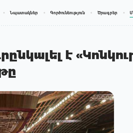
Նպատակներ
Գործունեություն
Ծրագրեր
Մ
րընկալել է «Կոնկու
յթը