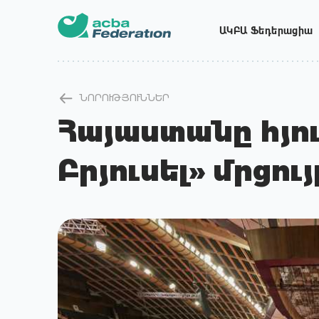
ԱԿԲԱ Ֆեդերացիա
ՆՈՐՈՒԹՅՈՒՆՆԵՐ
Հայաստանը հյու
Բրյուսել» մրցու