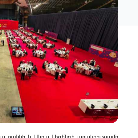
բա բանկի և Ակբա Լիզինգի աջակցությամբ