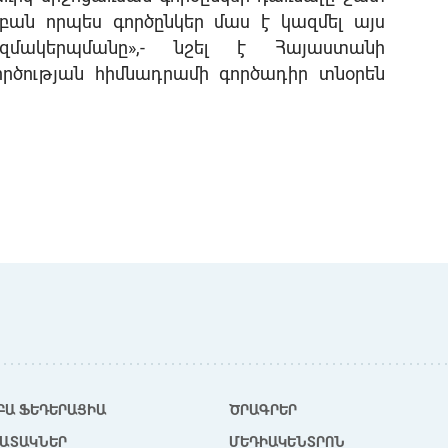
բան
որպես
գործընկեր
մաս
է
կազմել
այս
զմակերպմանը
»,-
նշել
է
Հայաստանի
ործության
հիմնադրամի
գործադիր
տնօրեն
ԲԱ ՖԵԴԵՐԱՑԻԱ
ԾՐԱԳՐԵՐ
ԱՏԱԿՆԵՐ
ՄԵԴԻԱԿԵՆՏՐՈՆ