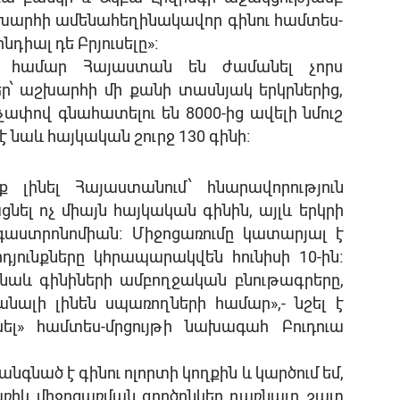
շխարհի ամենահեղինակավոր գինու համտես-
ոնդիալ դե Բրյուսելը»։
ու համար Հայաստան են ժամանել չորս
ր՝ աշխարհի մի քանի տասնյակ երկրներից,
աչափով գնահատելու են 8000-ից ավելի նմուշ
է
նաև
հայկական
շուրջ
130
գինի։
ք
լինել
Հայաստանում՝
հնարավորություն
ցնել
ոչ
միայն
հայկական
գինին
,
այլև
երկրի
գաստրոնոմիան։
Միջոցառումը
կատարյալ
է
դյունքները
կհրապարակվեն
հունիսի
10-
ին։
նաև
գինիների
ամբողջական
բնութագրերը
,
անալի
լինեն
սպառողների
համար
»,-
նշել
է
սել
»
համտես
-
մրցույթի
նախագահ
Բուդուա
կանգնած
է
գինու
ոլորտի
կողքին
և
կարծում
եմ
,
ռիկ
միջոցառման
գործընկեր
դառնալը
շատ