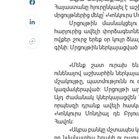
Հայաստանը հյուրընկալել է ա
մրցույթներից մեկը՝ «Կոնկուրս Մ
Մրցույթին մասնակցել
հարյուրից ավելի փորձագետնե
ովքեր շուրջ երեք օր կույր ձև
գինի։
Մրցույթին
ներկայացված
«
Մենք
շատ
ուրախ
են
ունենալով
աշխարհին
ներկայա
մշակույթը
,
պատմությունն
ու
կազմակերպված։
Մրցույթի
ար
Այդ
ժամանակ
կներկայացվեն
որպեսզի
դրանք
ավելի
հասկ
«
Կոնկուրս
Մոնդիալ
դե
Բրյու
Հավոն։
«
Ակբա
բանկը
մշտապես
որ
նմանատիպ
եզակի
ու
բացա