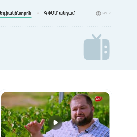
եդիակենտրոն
ԳՓՄՄ անդամ
HY