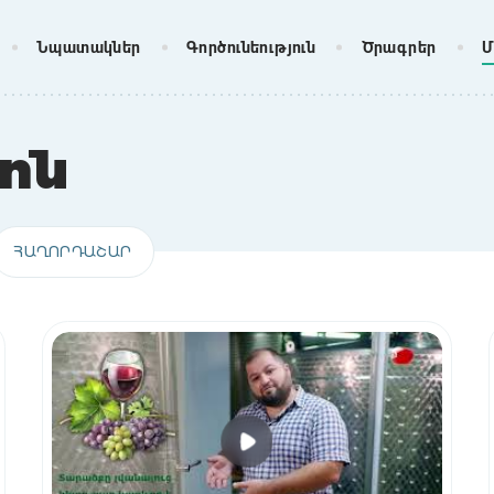
Նպատակներ
Գործունեություն
Ծրագրեր
Մ
ոն
ՀԱՂՈՐԴԱՇԱՐ