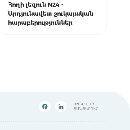
Հողի լեզուն N24 -
Արդյունավետ շուկայական
հարաբերություններ
ՄԵՆՔ ՍՈՑ
ՑԱՆՑԵՐՈՒՄ