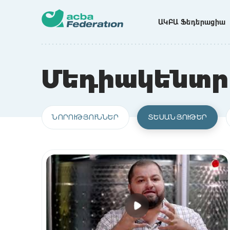
ԱԿԲԱ Ֆեդերացիա
Մեդիակենտր
ՆՈՐՈՒԹՅՈՒՆՆԵՐ
ՏԵՍԱՆՅՈՒԹԵՐ