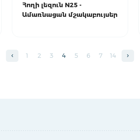
Հողի լեզուն N25 -
Ամառնացան մշակաբույսեր
1
2
3
4
5
6
7
14