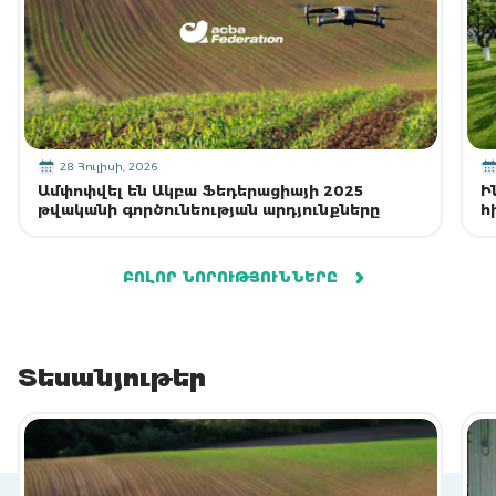
28 Հուլիսի, 2026
Ամփոփվել են Ակբա Ֆեդերացիայի 2025
Ի
թվականի գործունեության արդյունքները
հ
ԲՈԼՈՐ ՆՈՐՈՒԹՅՈՒՆՆԵՐԸ
Տեսանյութեր