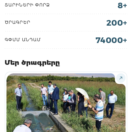
8+
ՏԱՐԻՆԵՐԻ ՓՈՐՁ
200+
ԾՐԱԳՐԵՐ
74000+
ԳՓՄՄ ԱՆԴԱՄ
Մեր ծրագրերը