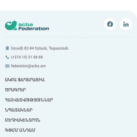
Արամի 82-84 Երևան, Հայաստան
(+374 10) 31 88 88
federation@acba.am
ԱԿԲԱ ՖԵԴԵՐԱՑԻԱ
ԾՐԱԳՐԵՐ
ՀԱՇՎԵՏՎՈՒԹՅՈՒՆՆԵՐ
ՆՊԱՏԱԿՆԵՐ
ՄԵԴԻԱԿԵՆՏՐՈՆ
ԳՓՄՄ ԱՆԴԱՄ