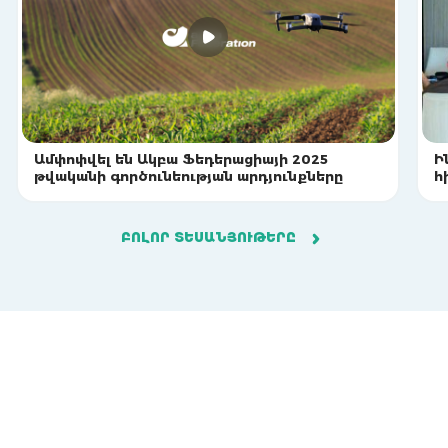
Ամփոփվել են Ակբա Ֆեդերացիայի 2025
Ի
թվականի գործունեության արդյունքները
հ
ԲՈԼՈՐ ՏԵՍԱՆՅՈՒԹԵՐԸ