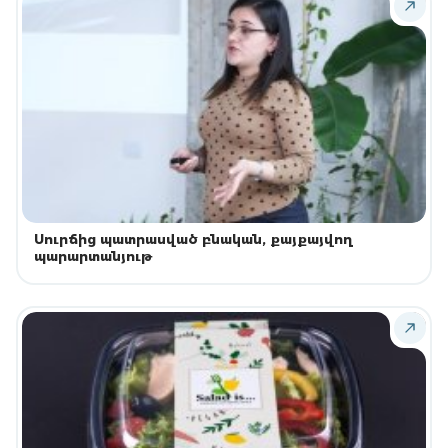
Սուրճից պատրասված բնական, քայքայվող
պարարտանյութ