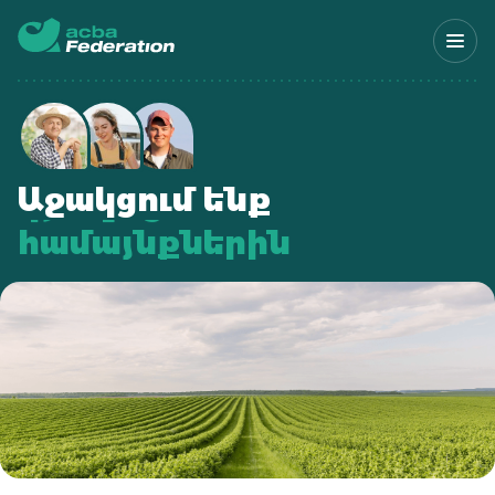
Աջակցում ենք
գյուղացուն
համայնքներին
տնտեսությանը
գյուղացուն